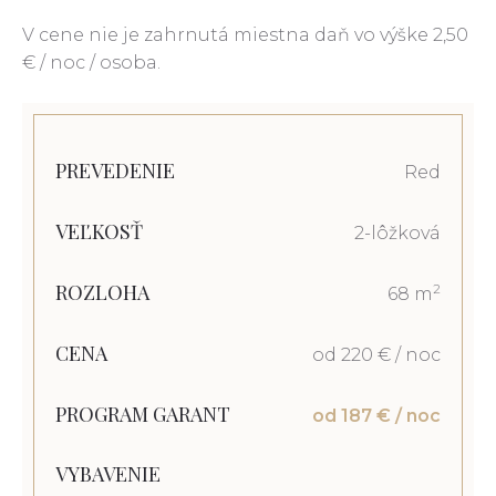
V cene nie je zahrnutá miestna daň vo výške 2,50
€ / noc / osoba.
PREVEDENIE
Red
VEĽKOSŤ
2-lôžková
ROZLOHA
2
68 m
CENA
od 220 € / noc
PROGRAM GARANT
od 187 € / noc
VYBAVENIE