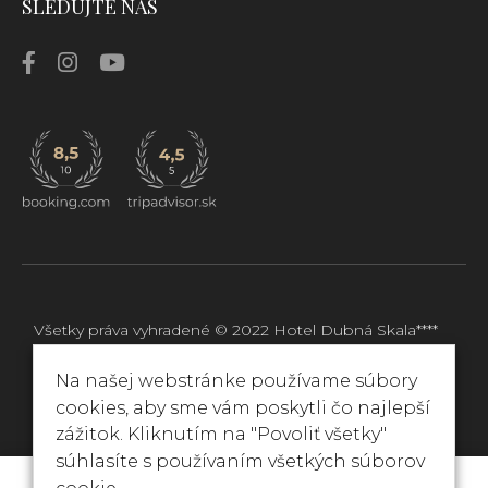
SLEDUJTE NÁS
Všetky práva vyhradené © 2022
Hotel Dubná Skala****
Web stránka od
okto.digital
Na našej webstránke používame súbory
cookies, aby sme vám poskytli čo najlepší
zážitok. Kliknutím na "Povoliť všetky"
súhlasíte s používaním všetkých súborov
REZERVÁCIA
ONLINE