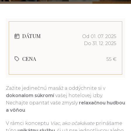
DÁTUM
Od 01. 07. 2025
Do 31. 12. 2025
CENA
55 €
Zažite jedinečnú masáž a oddýchnite si v
dokonalom súkromí
vašej hotelovej izby.
Nechajte opantať vaše zmysly
relaxačnou hudbou
a vôňou
.
V rámci konceptu
Viac, ako očakávate
prinášame
túto
unikátnu službu
, či už pre jednotlivcov alebo