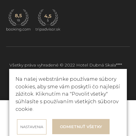
Všetky práva vyhradené © 2022
Hotel Dubná Skala****
Web stránka od
okto.digital
Na našej webstránke používame súbory
cookies, aby sme vám poskytli čo najlepší
zážitok. Kliknutím na "Povoliť všetky"
súhlasíte s používaním všetkých súborov
REZERVÁCIA
ONLINE
cookie.
Príchod
07 aug 2026
ODMIETNUŤ VŠETKY
NASTAVENIA