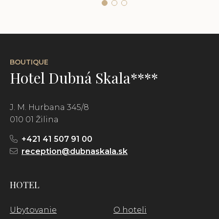
BOUTIQUE
Hotel Dubná Skala****
J. M. Hurbana 345/8
010 01 Žilina
+421 41 507 91 00
reception@dubnaskala.sk
HOTEL
Ubytovanie
O hoteli