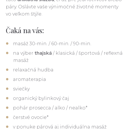
páry. Oslávte vaše výnimočné životné momenty
vo veľkom štýle.
Čaká na vás:
masáž 30-min. / 60-min. / 90-min.
na výber
thajská
/ klasická / športová / reflexná
masáž
relaxačná hudba
aromaterapia
sviečky
organický bylinkový čaj
pohár prosecca / alko / nealko*
čerstvé ovocie*
v ponuke párová aj individuálna masáž