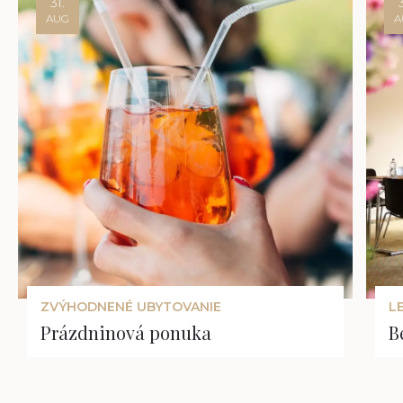
31.
AUG
A
ZVÝHODNENÉ UBYTOVANIE
L
Prázdninová ponuka
B