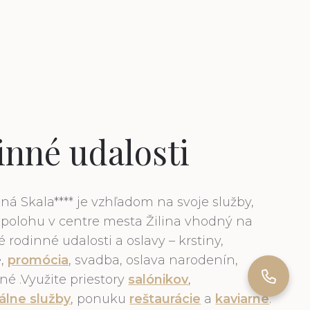
inné udalosti
ná Skala**** je vzhľadom na svoje služby,
polohu v centre mesta Žilina vhodný na
 rodinné udalosti a oslavy – krstiny,
e,
promócia
, svadba, oslava narodenín,
iné .Využite priestory
salónikov
,
álne služby
, ponuku
reštaurácie
a
kaviarne
.