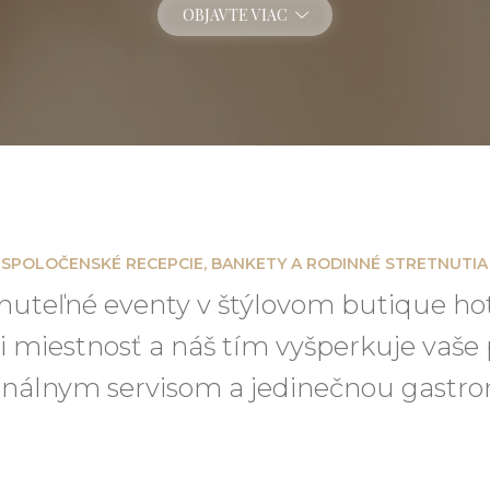
OBJAVTE VIAC
SPOLOČENSKÉ RECEPCIE, BANKETY A RODINNÉ STRETNUTIA
uteľné eventy v štýlovom butique hoteli
i miestnosť a náš tím vyšperkuje vaše
onálnym servisom a jedinečnou gastr