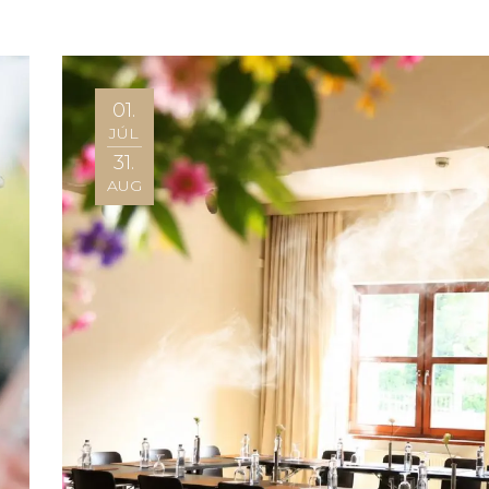
01.
JÚL
31.
AUG