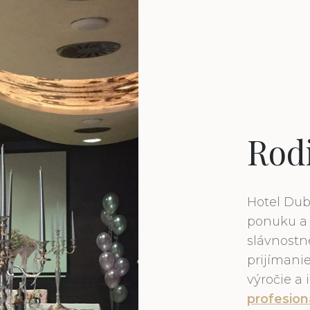
Rod
Hotel Dub
ponuku a 
slávnostné
prijímani
výročie a 
profesion