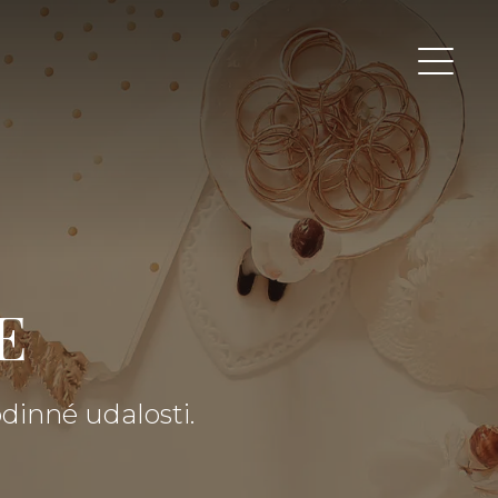
E
odinné udalosti.