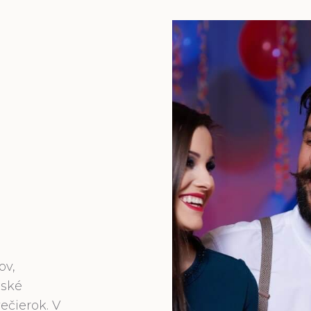
ov,
nské
ečierok. V