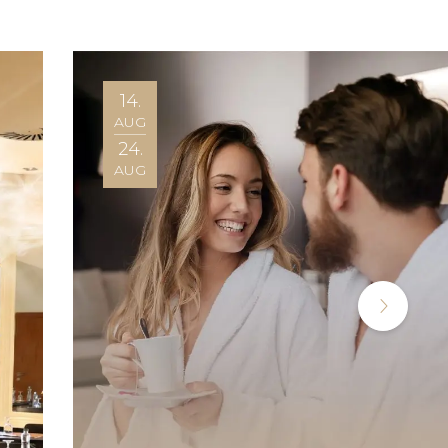
14.
AUG
24.
AUG