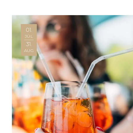
01.
JÚL
31.
AUG