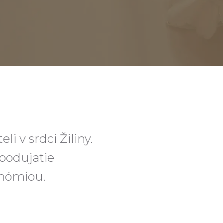
 v srdci Žiliny.
 podujatie
onómiou.