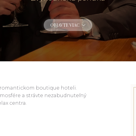
OBJAVTE VIAC
v romantickom boutique hoteli.
tmosfére a strávte nezabudnuteľný
lax centra.