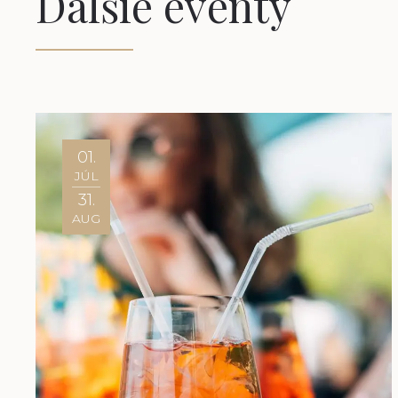
Ďalšie eventy
01.
JÚL
31.
AUG