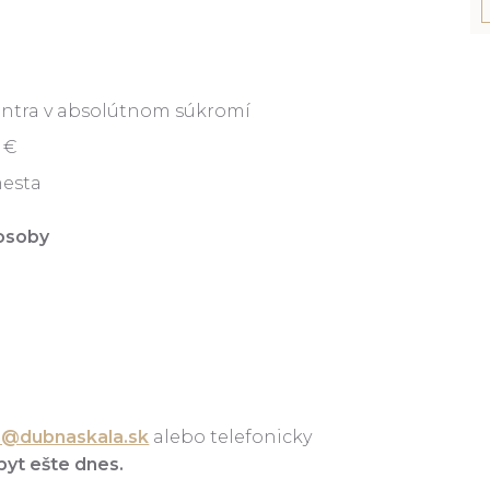
entra v absolútnom súkromí
 €
mesta
 osoby
n@dubnaskala.sk
alebo telefonicky
obyt ešte dnes.