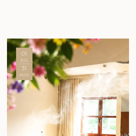
01.
JÚL
31.
AUG