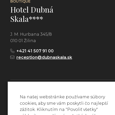
BOUTIQUE
Hotel Dubná
Skala****
J. M. Hurbana 345/8
010 01 Žilina
+421 41 507 91 00
reception@dubnaskala.sk
Na našej webstránke používame súbory
Všetky práva vyhradené © 2022
Hotel Dubná Skala****
cookies, aby sme vám poskytli čo najlepší
zážitok. Kliknutím na "Povoliť všetky"