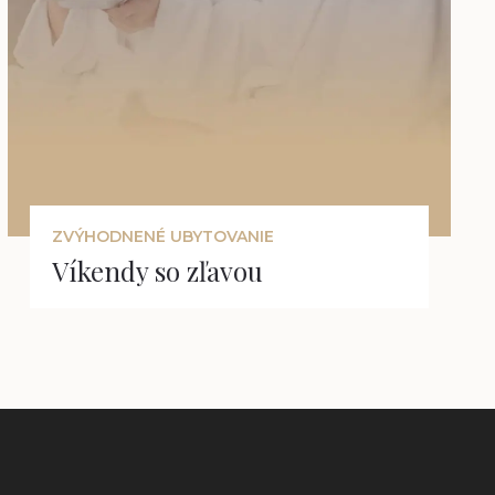
ZVÝHODNENÉ UBYTOVANIE
Víkendy so zľavou