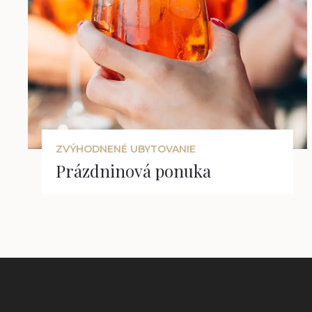
ZVÝHODNENÉ UBYTOVANIE
Prázdninová ponuka