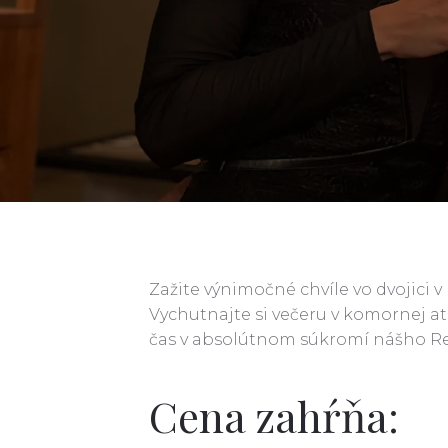
Zažite výnimočné chvíle vo dvojici 
Vychutnajte si večeru v komornej a
čas v absolútnom súkromí nášho Re
Cena zahŕňa: