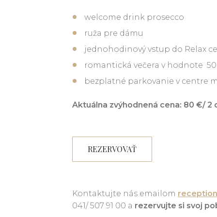
welcome drink prosecco
ruža pre dámu
jednohodinový vstup do Relax c
romantická večera v hodnote 50
bezplatné parkovanie v centre 
Aktuálna zvýhodnená cena: 80 €/ 2
REZERVOVAŤ
Kontaktujte nás emailom
receptio
041/ 507 91 00 a
rezervujte si svoj p